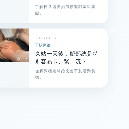
了解日常習慣如何影響阿基里斯
腱。
2026.06.15
下肢保健
久站一天後，腿部總是特
別容易卡、緊、沉？
從腳踝穩定開始改善下肢活動負
擔。