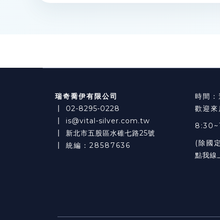
瑞奇喬伊有限公司
時間：
┃
02-8295-0228
歡迎來
┃
is@vital-silver.com.tw
8:30~
┃
新北市五股區水碓七路25號
(除國
┃ 統編：28587636
點我線