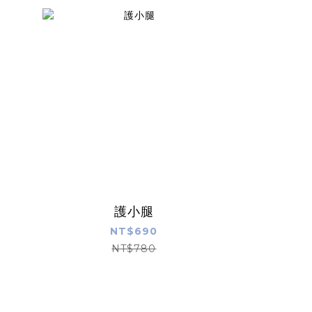
護小腿
運動壓縮全
NT$690
NT$780
N
N