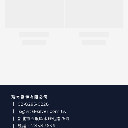
瑞奇喬伊有限公司
┃
02-8295-0228
┃
is@vital-silver.com.tw
┃
新北市五股區水碓七路25號
┃ 統編：28587636