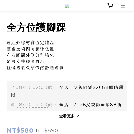
全方位護腳踝
遠紅外線材質恆定體溫
德國技術四向超彈包覆
左右腳踝外側分別強化
足弓支撐穩健腳步
輕薄透氣久穿依然舒適透氣
至
08/10 02:00
截止
全店，父親節滿$2688贈防曬
帽
至
08/10 02:00
截止
全店，2026父親節全館88折
查看更多
NT$580
NT$690