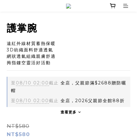
護掌腕
遠紅外線材質蓄熱保暖
3D紡織面料舒適透氣
網狀透氣組織親膚舒適
拇指鏤空靈活好活動
至
08/10 02:00
截止
全店，父親節滿$2688贈防曬
帽
至
08/10 02:00
截止
全店，2026父親節全館88折
查看更多
NT$580
NT$580