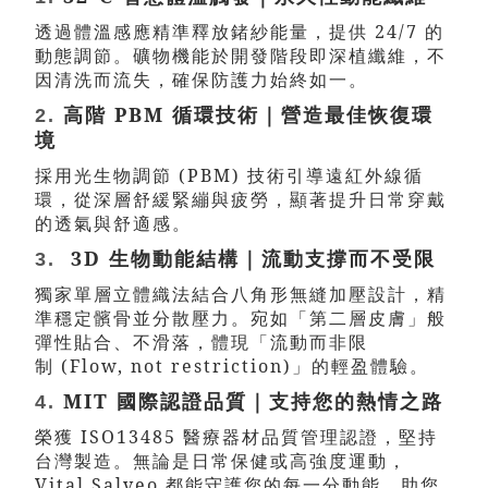
透過體溫感應精準釋放鍺紗能量，提供
24/7
的
動態調節。礦物機能於開發階段即深植纖維，不
因清洗而流失，確保防護力始終如一。
高階
PBM
循環技術｜營造最佳恢復環
2.
境
採用光生物調節
(PBM)
技術引導遠紅外線循
環，從深層舒緩緊繃與疲勞，顯著提升日常穿戴
的透氣與舒適感。
3D
生物動能結構｜流動支撐而不受限
3.
獨家單層立體織法結合八角形無縫加壓設計，精
準穩定髕骨並分散壓力。宛如「第二層皮膚」般
彈性貼合、不滑落，體現「流動而非限
制
(Flow, not restriction)
」的輕盈體驗。
MIT
國際認證品質｜支持您的熱情之路
4.
榮獲
ISO13485
醫療器材品質管理認證，堅持
台灣製造。無論是日常保健或高強度運動，
Vital Salveo
都能守護您的每一分動能，助您