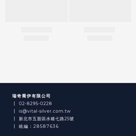
瑞奇喬伊有限公司
┃
02-8295-0228
┃
is@vital-silver.com.tw
┃
新北市五股區水碓七路25號
┃ 統編：28587636