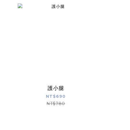
護小腿
運動壓縮全
NT$690
NT$780
N
N