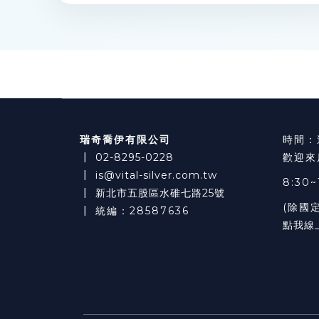
瑞奇喬伊有限公司
時間：
┃
02-8295-0228
歡迎來
┃
is@vital-silver.com.tw
8:30~
┃
新北市五股區水碓七路25號
(除國
┃ 統編：28587636
點我線