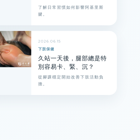
了解日常習慣如何影響阿基里斯
腱。
2026.06.15
下肢保健
久站一天後，腿部總是特
別容易卡、緊、沉？
從腳踝穩定開始改善下肢活動負
擔。