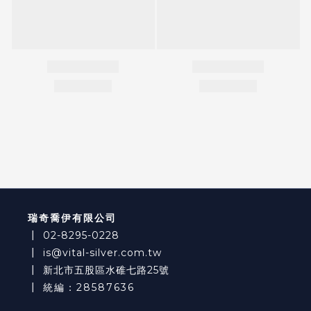
瑞奇喬伊有限公司
┃
02-8295-0228
┃
is@vital-silver.com.tw
┃
新北市五股區水碓七路25號
┃ 統編：28587636