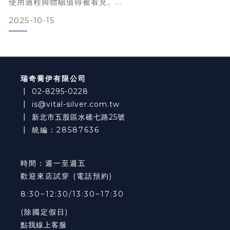
使用過程與體驗值得被看見。
在這篇文章裡，我們整理了他對於穩定性、舒適度、支撐
2025-10-15
效果的真實觀察，希望你能從中找到最適合自己的膝蓋保
護方案。為什麼膝蓋是羽球人的弱點？羽球運動在瞬間變
向、爆發起跳、急停時，膝蓋受到極高剪力與扭力長期大
量訓練容易造成軟骨、韌帶、半月板等結構受累或退化即
便沒有明顯受傷，偶爾的痠痛和不適也
瑞奇喬伊有限公司
┃
02-8295-0228
┃
is@vital-silver.com.tw
┃
新北市五股區水碓七路25號
┃ 統編：28587636
時間：週一至週五
歡迎來店試穿 (電話預約)
8:30~12:30/13:30~17:30
(除國定假日)
點我線上客服