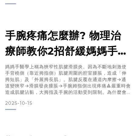
膝蓋也不會因為護膝而覺得卡卡。它的彈性布料提供的，
是一種「剛剛好」的支撐感，而不是硬撐式的束縛。對於
平時沒有嚴重膝蓋問題、只是偶爾覺得痠或想
手腕疼痛怎麼辦? 物理治
療師教你2招舒緩媽媽手運
動！如何增強手腕肌力?
媽媽手醫學上稱為狹窄性肌腱滑膜炎。因為不斷地刺激使
手背橈側（靠近拇指側）肌腱周圍的腔室腫脹，造成「伸
拇短肌」及「外展拇長肌」。肌腱反覆在通道內摩擦→通
道變狹窄→滑膜發炎腫脹→手腕姆指側出現疼痛🔺嚴重時會
造成肌腱沾黏，大拇指及手腕的活動受到限制。為什麼會
稱為媽媽手，是因為它好發於新手媽媽錯誤的抱小孩姿
2025-10-15
勢。即便是正確姿勢，但突然過度使用手腕去支撐小孩的
身體的動作，會對拇指及手腕造成過度負擔。媽媽手並不
是媽媽的專利，只要過度使用、或姿勢不正確的手指及手
腕，媽媽手都有可能找上你。症狀1.接近手腕處的大拇