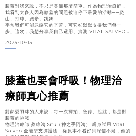
膝蓋對我來說，不只是關節那麼簡單。作為物理治療師，
我看到太多人因為膝蓋的問題被迫停下最愛的活動──爬
山、打球、跑步、跳舞……
平常我們可能忽略它的辛苦，可它卻默默支撐我們每一
步。這次，我想分享我自己選用、實測 VITAL SALVEO
全能型護膝 的心得，希望能讓你在動與不動之間，多一層
2025-10-15
安心。為什麼膝蓋不能被輕忽？你有沒有這樣的經歷：上
下樓梯，一下子就感覺膝蓋「咯噠」；打球後幾天隱隱作
痛；偶爾彎膝時傳來一點刺痛。膝蓋其實是「身體里程的
中轉站」── 它要承受大量體重負荷，還要配合複雜的彎
曲、轉向、
膝蓋也要會呼吸！物理治
療師真心推薦
對熱愛羽球的人來說，每一次揮拍、急停、起跳，都是對
膝蓋的挑戰。
物理治療師 蔡維鴻 Sifu（神之手阿鴻） 親身試用 Vital
Salveo 全能型支撐護膝，從原本不看好到深信不疑，他的