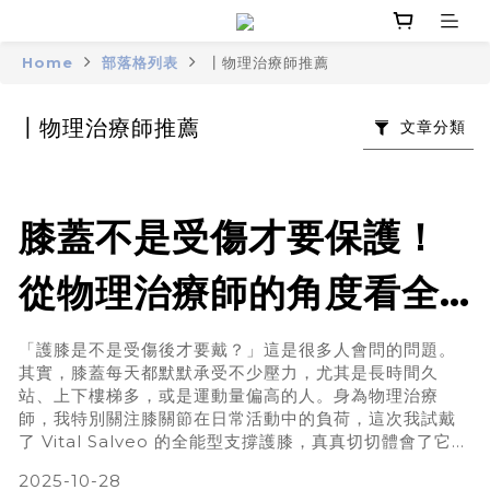
Home
部落格列表
┃物理治療師推薦
┃物理治療師推薦
文章分類
膝蓋不是受傷才要保護！
從物理治療師的角度看全
能型支撐護膝
「護膝是不是受傷後才要戴？」這是很多人會問的問題。
其實，膝蓋每天都默默承受不少壓力，尤其是長時間久
站、上下樓梯多，或是運動量偏高的人。身為物理治療
師，我特別關注膝關節在日常活動中的負荷，這次我試戴
了 Vital Salveo 的全能型支撐護膝，真真切切體會了它為
什麼值得推薦。使用體驗分享從第一次穿上，就感覺到
2025-10-28
「包覆穩、透氣、不厚重」——走路、下蹲都不會滑落，