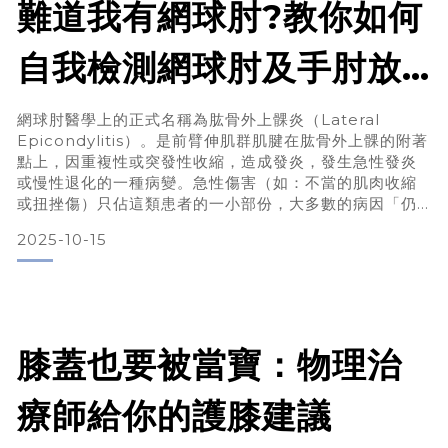
難道我有網球肘?教你如何
自我檢測網球肘及手肘放
鬆運動！
網球肘醫學上的正式名稱為肱骨外上髁炎（Lateral
Epicondylitis）。是前臂伸肌群肌腱在肱骨外上髁的附著
點上，因重複性或突發性收縮，造成發炎，發生急性發炎
或慢性退化的一種病變。急性傷害（如：不當的肌肉收縮
或扭挫傷）只佔這類患者的一小部份，大多數的病因「仍
為過度使用」。為什麼稱為網球肘？肱骨外上髁炎為何被
2025-10-15
稱作網球肘？相對於羽球，網球的球和球拍重量重得多，
而打網球時，不順手的反手拍技巧，使用的即是我們前臂
的伸肌群，力量不夠、姿勢錯誤的新手以及長期過度操練
的選手，特別容易得到此症。好發動
膝蓋也要被當寶：物理治
療師給你的護膝建議