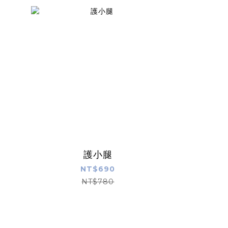
護小腿
運動壓縮全
NT$690
NT$780
N
N