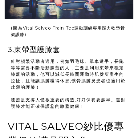
(圖為
Vital Salveo Train-Tec運動訓練專用壓力軟墊骨
架護膝
)
3.束帶型護膝套
針對頻繁活動者適用，例如羽毛球、單車選手，長跑
等等需要不斷活動膝蓋的人，主要是利用束帶來穩定
膝蓋的活動，他可以減低長時間運動時肌腱所產生的
拉扯，且能讓肌腱獲得休息,髕骨肌腱炎患者也適用於
此類的護膝！
膝蓋是支撐人體很重要的構造,好好保養要趁早。選對
護膝才能正確保護您的膝蓋健康！
VITAL SALVEO紗比優專