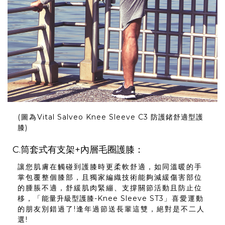
(圖為
Vital Salveo Knee Sleeve C3 防護鍺舒適型護
膝
)
C.筒套式有支架+內層毛圈護膝：
讓您肌膚在觸碰到護膝時更柔軟舒適，如同溫暖的手
掌包覆整個膝部，且獨家編織技術能夠減緩傷害部位
的腫脹不適，舒緩肌肉緊繃、支撐關節活動且防止位
移，「
能量升級型護膝-Knee Sleeve ST3
」喜愛運動
的朋友別錯過了!逢年過節送長輩這雙，絕對是不二人
選!