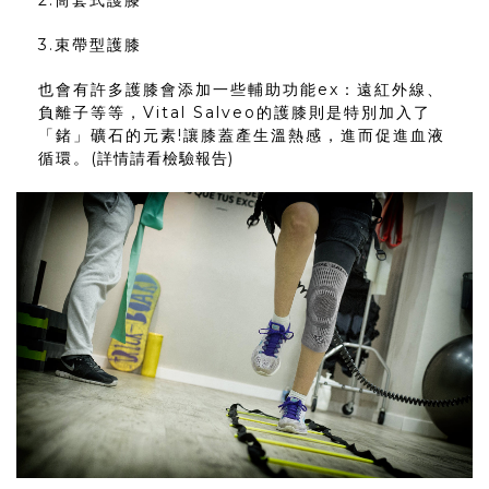
2.筒套式護膝
3.束帶型護膝
也會有許多護膝會添加一些輔助功能ex：遠紅外線、
負離子等等，Vital Salveo的護膝則是特別加入了
「鍺」礦石的元素!讓膝蓋產生溫熱感，進而促進血液
循環。
(詳情請看檢驗報告)